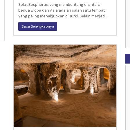
Selat Bosphorus, yang membentang di antara
benua Eropa dan Asia adalah salah satu tempat
yang paling menakjubkan di Turki. Selain menjadi
rute maritim yang sibuk, selat ini ju
Baca Selengkapnya