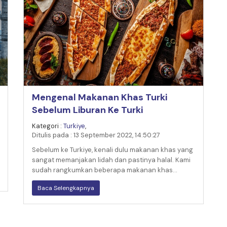
Mengenal Makanan Khas Turki
Sebelum Liburan Ke Turki
Kategori :
Turkiye
,
Ditulis pada : 13 September 2022, 14:50:27
Sebelum ke Turkiye, kenali dulu makanan khas yang
sangat memanjakan lidah dan pastinya halal. Kami
sudah rangkumkan beberapa makanan khas
Turkiye mulai dari makanan yang cocok
Baca Selengkapnya