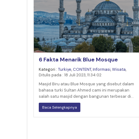
6 Fakta Menarik Blue Mosque
Kategori :
Turkiye
,
CONTENT
,
Informasi
,
Wisata
,
Ditulis pada : 18 Juli 2023, 11:34:02
Masjid Biru atau Blue Mosque yang disebut dalam
bahasa turki Sultan Ahmed cami ini merupakan
salah satu masjid dengan bangunan terbesar di
dunia. Cami (yang dalam bahasa turki
Baca Selengkapnya