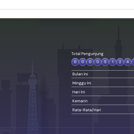
Total Pengunjung
0
0
0
0
5
1
2
4
Bulan Ini
Minggu Ini
Hari Ini
Kemarin
Rata-Rata/Hari