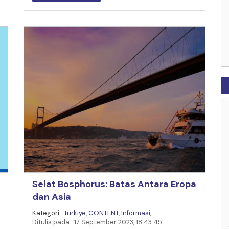
Selat Bosphorus: Batas Antara Eropa
dan Asia
Kategori :
Turkiye
,
CONTENT
,
Informasi
,
Ditulis pada : 17 September 2023, 18:43:45