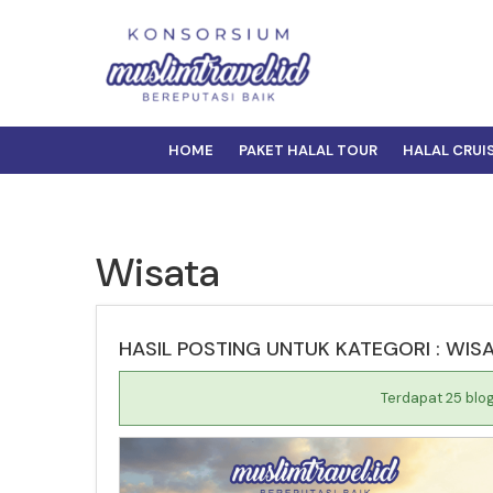
HOME
PAKET HALAL TOUR
HALAL CRUI
Wisata
HASIL POSTING UNTUK KATEGORI : WIS
Terdapat 25 blo