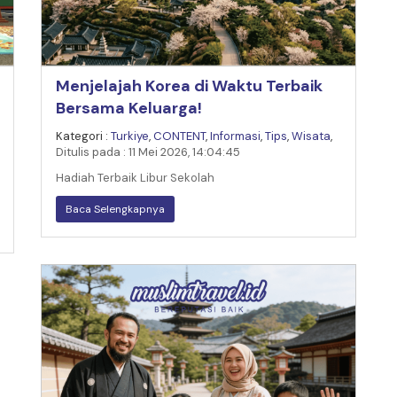
Menjelajah Korea di Waktu Terbaik
Bersama Keluarga!
Kategori :
Turkiye
,
CONTENT
,
Informasi
,
Tips
,
Wisata
,
Ditulis pada : 11 Mei 2026, 14:04:45
Hadiah Terbaik Libur Sekolah
Baca Selengkapnya