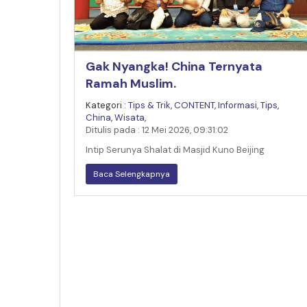
Gak Nyangka! China Ternyata
Ramah Muslim.
Kategori :
Tips & Trik
,
CONTENT
,
Informasi
,
Tips
,
China
,
Wisata
,
Ditulis pada : 12 Mei 2026, 09:31:02
Intip Serunya Shalat di Masjid Kuno Beijing
Baca Selengkapnya