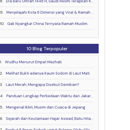
8.
Era Baru Umrah 1448 H, Saudi Resmi Terapkan Kontrak Digital & Buka Visa Akhir Mei
9.
Menjelajahi Kota 8 Dimensi yang Viral & Ramah Muslim bareng Muslim Travel Indonesia
10.
Gak Nyangka! China Ternyata Ramah Muslim.
10 Blog Terpopuler
1.
Wudhu Menurut Empat Mazhab
2.
Melihat Bukti adanya Kaum Sodom di Laut Mati
3.
Laut Merah, Mengapa Disebut Demikian?
4.
Panduan Lengkap Perbedaan Waktu dari Jakarta ke China, Eropa dan Negara Lain
5.
Mengenal Iklim, Musim dan Cuaca di Jepang
6.
Sejarah dan Keutamaan Hajar Aswad, Batu Hitam dari Surga
7.
Berikut 5 Pasar Terbaik untuk Belanja Oleh-Oleh di Kota Makkah