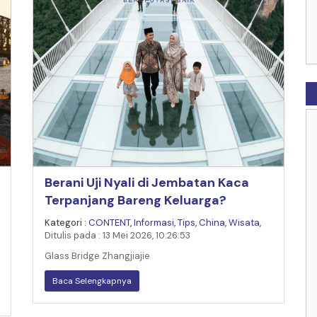
Berani Uji Nyali di Jembatan Kaca
Terpanjang Bareng Keluarga?
Kategori :
CONTENT
,
Informasi
,
Tips
,
China
,
Wisata
,
Ditulis pada : 13 Mei 2026, 10:26:53
Glass Bridge Zhangjiajie
Baca Selengkapnya