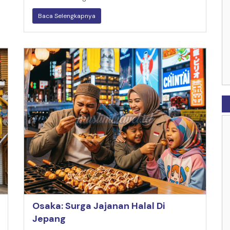
Baca Selengkapnya
Osaka: Surga Jajanan Halal Di
Jepang