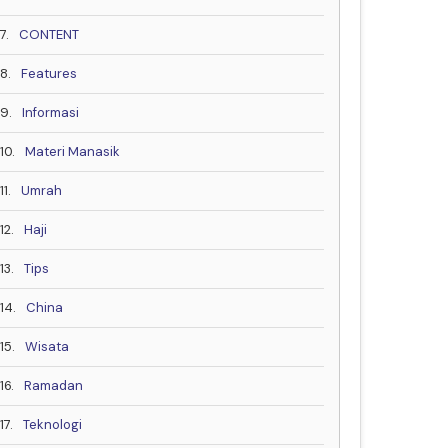
7.
CONTENT
8.
Features
9.
Informasi
10.
Materi Manasik
11.
Umrah
12.
Haji
13.
Tips
14.
China
15.
Wisata
16.
Ramadan
17.
Teknologi