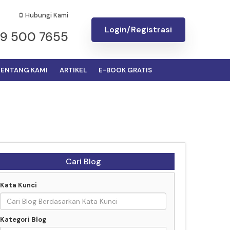
Hubungi Kami
Login/Registrasi
19 500 7655
ENTANG KAMI
ARTIKEL
E-BOOK GRATIS
Cari Blog
Kata Kunci
Kategori Blog