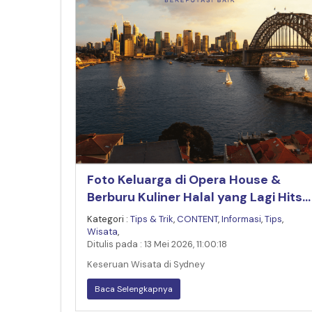
Foto Keluarga di Opera House &
Berburu Kuliner Halal yang Lagi Hits
di Sydney
Kategori :
Tips & Trik
,
CONTENT
,
Informasi
,
Tips
,
Wisata
,
Ditulis pada : 13 Mei 2026, 11:00:18
Keseruan Wisata di Sydney
Baca Selengkapnya