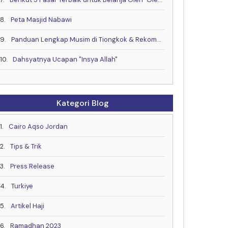
8.
Peta Masjid Nabawi
9.
Panduan Lengkap Musim di Tiongkok & Rekomendasi Waktu Terbaik untuk Berkunjung!
10.
Dahsyatnya Ucapan "Insya Allah"
Kategori Blog
1.
Cairo Aqso Jordan
2.
Tips & Trik
3.
Press Release
4.
Turkiye
5.
Artikel Haji
6.
Ramadhan 2023