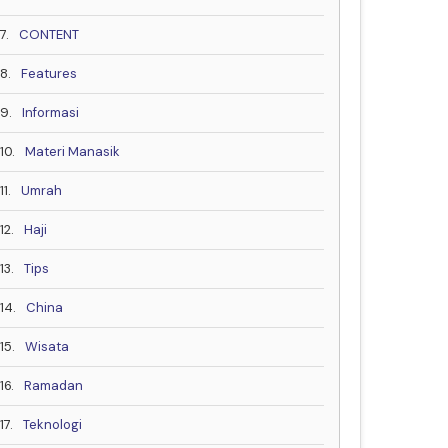
7.
CONTENT
8.
Features
9.
Informasi
10.
Materi Manasik
11.
Umrah
12.
Haji
13.
Tips
14.
China
15.
Wisata
16.
Ramadan
17.
Teknologi