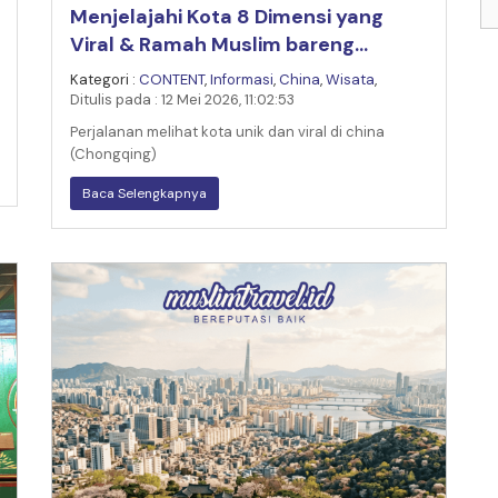
Menjelajahi Kota 8 Dimensi yang
Viral & Ramah Muslim bareng
Muslim Travel Indonesia
Kategori :
CONTENT
,
Informasi
,
China
,
Wisata
,
Ditulis pada : 12 Mei 2026, 11:02:53
Perjalanan melihat kota unik dan viral di china
(Chongqing)
Baca Selengkapnya