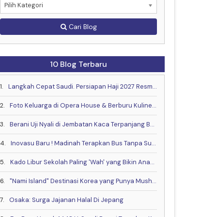
Pilih Kategori
Cari Blog
10 Blog Terbaru
1.
Langkah Cepat Saudi. Persiapan Haji 2027 Resmi Dimulai Lebih Awal
2.
Foto Keluarga di Opera House & Berburu Kuliner Halal yang Lagi Hits di Sydney
3.
Berani Uji Nyali di Jembatan Kaca Terpanjang Bareng Keluarga?
4.
Inovasu Baru ! Madinah Terapkan Bus Tanpa Supir
5.
Kado Libur Sekolah Paling 'Wah' yang Bikin Anak Betah!
6.
"Nami Island" Destinasi Korea yang Punya Musholla & Resto Halal .
7.
Osaka: Surga Jajanan Halal Di Jepang