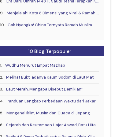
8.
Era Baru Umrah 1448 H, Saudi Resmi Terapkan Kontrak Digital & Buka Visa Akhir Mei
9.
Menjelajahi Kota 8 Dimensi yang Viral & Ramah Muslim bareng Muslim Travel Indonesia
10.
Gak Nyangka! China Ternyata Ramah Muslim.
10 Blog Terpopuler
1.
Wudhu Menurut Empat Mazhab
2.
Melihat Bukti adanya Kaum Sodom di Laut Mati
3.
Laut Merah, Mengapa Disebut Demikian?
4.
Panduan Lengkap Perbedaan Waktu dari Jakarta ke China, Eropa dan Negara Lain
5.
Mengenal Iklim, Musim dan Cuaca di Jepang
6.
Sejarah dan Keutamaan Hajar Aswad, Batu Hitam dari Surga
7.
Berikut 5 Pasar Terbaik untuk Belanja Oleh-Oleh di Kota Makkah