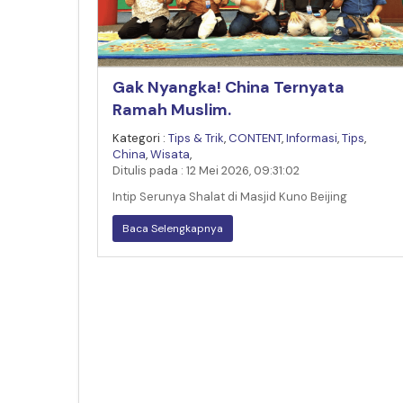
Gak Nyangka! China Ternyata
Ramah Muslim.
Kategori :
Tips & Trik
,
CONTENT
,
Informasi
,
Tips
,
China
,
Wisata
,
Ditulis pada : 12 Mei 2026, 09:31:02
Intip Serunya Shalat di Masjid Kuno Beijing
Baca Selengkapnya