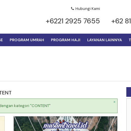
Hubungi Kami
+6221 2925 7655
+62 8
SE
PROGRAM UMRAH
PROGRAM HAJI
LAYANAN LAINNYA
T
TENT
×
 dengan kategori "CONTENT"