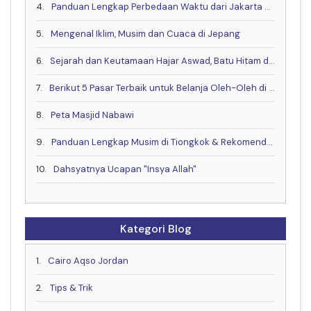
4.
Panduan Lengkap Perbedaan Waktu dari Jakarta ke China, Eropa dan Negara Lain
5.
Mengenal Iklim, Musim dan Cuaca di Jepang
6.
Sejarah dan Keutamaan Hajar Aswad, Batu Hitam dari Surga
7.
Berikut 5 Pasar Terbaik untuk Belanja Oleh-Oleh di Kota Makkah
8.
Peta Masjid Nabawi
9.
Panduan Lengkap Musim di Tiongkok & Rekomendasi Waktu Terbaik untuk Berkunjung!
10.
Dahsyatnya Ucapan "Insya Allah"
Kategori Blog
1.
Cairo Aqso Jordan
2.
Tips & Trik