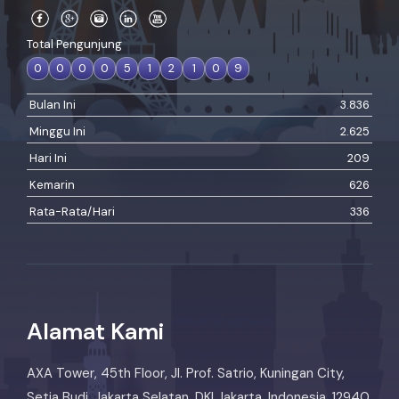
Total Pengunjung
0
0
0
0
5
1
2
1
0
9
Bulan Ini
3.836
Minggu Ini
2.625
Hari Ini
209
Kemarin
626
Rata-Rata/Hari
336
Alamat Kami
AXA Tower, 45th Floor, Jl. Prof. Satrio, Kuningan City,
Setia Budi, Jakarta Selatan, DKI Jakarta, Indonesia, 12940