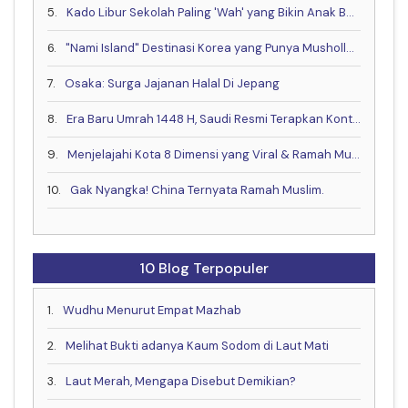
5.
Kado Libur Sekolah Paling 'Wah' yang Bikin Anak Betah!
6.
"Nami Island" Destinasi Korea yang Punya Musholla & Resto Halal .
7.
Osaka: Surga Jajanan Halal Di Jepang
8.
Era Baru Umrah 1448 H, Saudi Resmi Terapkan Kontrak Digital & Buka Visa Akhir Mei
9.
Menjelajahi Kota 8 Dimensi yang Viral & Ramah Muslim bareng Muslim Travel Indonesia
10.
Gak Nyangka! China Ternyata Ramah Muslim.
10 Blog Terpopuler
1.
Wudhu Menurut Empat Mazhab
2.
Melihat Bukti adanya Kaum Sodom di Laut Mati
3.
Laut Merah, Mengapa Disebut Demikian?