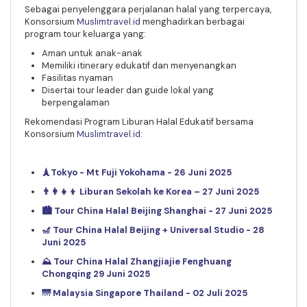
Sebagai penyelenggara perjalanan halal yang terpercaya,
Konsorsium
Muslimtravel.id
menghadirkan berbagai
program tour keluarga yang:
Aman untuk anak-anak
Memiliki itinerary edukatif dan menyenangkan
Fasilitas nyaman
Disertai tour leader dan guide lokal yang
berpengalaman
Rekomendasi Program Liburan Halal Edukatif bersama
Konsorsium
Muslimtravel.id
:
🗼Tokyo - Mt Fuji Yokohama - 26 Juni 2025
👨‍👩‍👧‍👦 Liburan Sekolah ke Korea – 27 Juni 2025
🏙️ Tour China Halal Beijing Shanghai - 27 Juni 2025
🎢 Tour China Halal Beijing + Universal Studio - 28
Juni 2025
⛰️ Tour China Halal Zhangjiajie Fenghuang
Chongqing 29 Juni 2025
🌁 Malaysia Singapore Thailand - 02 Juli 2025