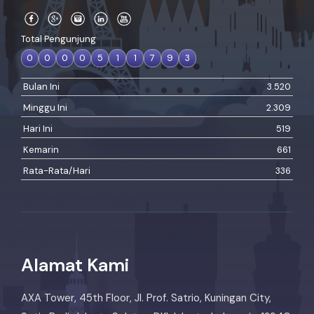
Total Pengunjung
0
0
0
0
5
1
1
7
9
3
Bulan Ini
3.520
Minggu Ini
2.309
Hari Ini
519
Kemarin
661
Rata-Rata/Hari
336
Alamat Kami
AXA Tower, 45th Floor, Jl. Prof. Satrio, Kuningan City,