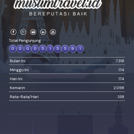
Total Pengunjung
0
0
0
0
5
1
5
5
9
1
Bulan Ini
7.318
Minggu Ini
174
Hari Ini
174
Kemarin
2.098
Rata-Rata/Hari
338