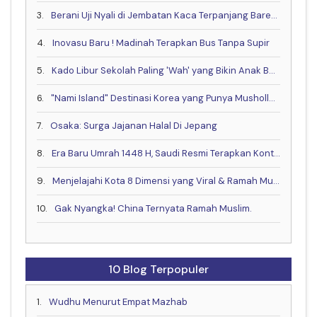
3.
Berani Uji Nyali di Jembatan Kaca Terpanjang Bareng Keluarga?
4.
Inovasu Baru ! Madinah Terapkan Bus Tanpa Supir
5.
Kado Libur Sekolah Paling 'Wah' yang Bikin Anak Betah!
6.
"Nami Island" Destinasi Korea yang Punya Musholla & Resto Halal .
7.
Osaka: Surga Jajanan Halal Di Jepang
8.
Era Baru Umrah 1448 H, Saudi Resmi Terapkan Kontrak Digital & Buka Visa Akhir Mei
9.
Menjelajahi Kota 8 Dimensi yang Viral & Ramah Muslim bareng Muslim Travel Indonesia
10.
Gak Nyangka! China Ternyata Ramah Muslim.
10 Blog Terpopuler
1.
Wudhu Menurut Empat Mazhab