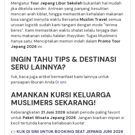
Mengatur
Tour Jepang Libur Sekolah
bukanlah hal mudah
jika dikelola sendiri. Antrean yang panjang, kesulitan
mencari arah kiblat, hingga memastikan kehalalan makanan
bisa sangat menyita waktu
Bersama
Muslim Travel
, semua
urusan logistik sudah kami tangani dengan mode "terima
beres". Kami memastikan waktu shalat selalu terjaga dan
menu makanan selalu
halalan thayyiban
. Tugas Muslimers
hanya satu: Menciptakan memori indah dalam
Promo Tour
Jepang 2026
ini.
INGIN TAHU TIPS & DESTINASI
SERU LAINNYA?
Yuk, baca juga artikel bermanfaat kami lainnya untuk
persiapan liburan Anda
Di sini
AMANKAN KURSI KELUARGA
MUSLIMERS SEKARANG!
Keberangkatan
21 Juni 2026
adalah periode paling favorit
untuk
Paket Wisata Jepang 2026
. Jangan biarkan impian si
kecil tertunda karena kehabisan kuota!
👉
KLIK DI SINI UNTUK BOOKING SEAT JEPANG JUNI 2026