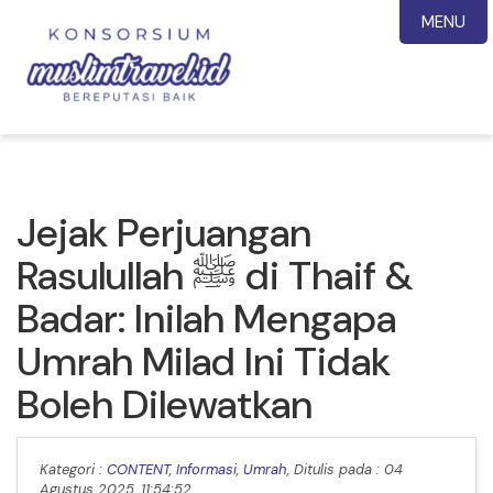
MENU
Jejak Perjuangan
Rasulullah ﷺ di Thaif &
Badar: Inilah Mengapa
Umrah Milad Ini Tidak
Boleh Dilewatkan
Kategori :
CONTENT
,
Informasi
,
Umrah
, Ditulis pada : 04
Agustus 2025, 11:54:52