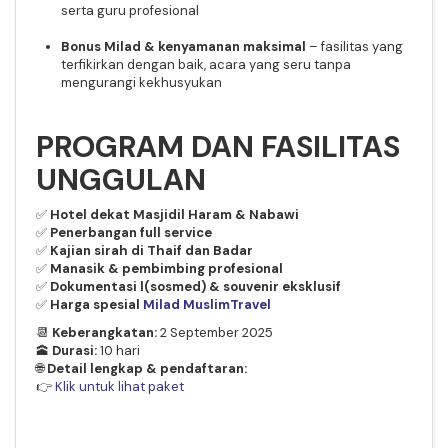
serta guru profesional
Bonus Milad & kenyamanan maksimal
– fasilitas yang
terfikirkan dengan baik, acara yang seru tanpa
mengurangi kekhusyukan
PROGRAM DAN FASILITAS
UNGGULAN
✅
Hotel dekat Masjidil Haram & Nabawi
✅
Penerbangan full service
✅
Kajian sirah di Thaif dan Badar
✅
Manasik & pembimbing profesional
✅
Dokumentasi l(sosmed) & souvenir eksklusif
✅
Harga spesial
Milad MuslimTravel
📆
Keberangkatan:
2 September 2025
🕋
Durasi:
10 hari
🌐
Detail lengkap & pendaftaran:
👉
Klik untuk lihat paket