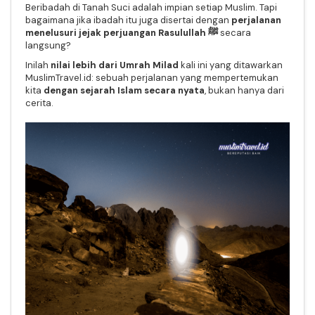
Beribadah di Tanah Suci adalah impian setiap Muslim. Tapi
bagaimana jika ibadah itu juga disertai dengan
perjalanan
menelusuri jejak perjuangan Rasulullah ﷺ
secara
langsung?
Inilah
nilai lebih dari Umrah Milad
kali ini
yang ditawarkan
MuslimTravel.id: sebuah perjalanan yang mempertemukan
kita
dengan sejarah Islam secara nyata
, bukan hanya dari
cerita.