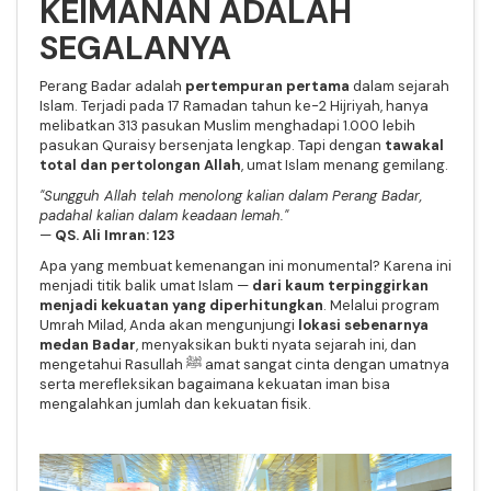
KEIMANAN ADALAH
SEGALANYA
Perang Badar adalah
pertempuran pertama
dalam sejarah
Islam. Terjadi pada 17 Ramadan tahun ke-2 Hijriyah, hanya
melibatkan 313 pasukan Muslim menghadapi 1.000 lebih
pasukan Quraisy bersenjata lengkap. Tapi dengan
tawakal
total dan pertolongan Allah
, umat Islam menang gemilang.
"Sungguh Allah telah menolong kalian dalam Perang Badar,
padahal kalian dalam keadaan lemah."
—
QS. Ali Imran: 123
Apa yang membuat kemenangan ini monumental? Karena ini
menjadi titik balik umat Islam —
dari kaum terpinggirkan
menjadi kekuatan yang diperhitungkan
. Melalui program
Umrah Milad, Anda akan mengunjungi
lokasi sebenarnya
medan Badar
, menyaksikan bukti nyata sejarah ini, dan
mengetahui Rasullah ﷺ amat sangat cinta dengan umatnya
serta merefleksikan bagaimana kekuatan iman bisa
mengalahkan jumlah dan kekuatan fisik.