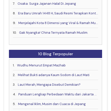
7.
Osaka: Surga Jajanan Halal Di Jepang
8.
Era Baru Umrah 1448 H, Saudi Resmi Terapkan Kontrak Digital & Buka Visa Akhir Mei
9.
Menjelajahi Kota 8 Dimensi yang Viral & Ramah Muslim bareng Muslim Travel Indonesia
10.
Gak Nyangka! China Ternyata Ramah Muslim.
10 Blog Terpopuler
1.
Wudhu Menurut Empat Mazhab
2.
Melihat Bukti adanya Kaum Sodom di Laut Mati
3.
Laut Merah, Mengapa Disebut Demikian?
4.
Panduan Lengkap Perbedaan Waktu dari Jakarta ke China, Eropa dan Negara Lain
5.
Mengenal Iklim, Musim dan Cuaca di Jepang