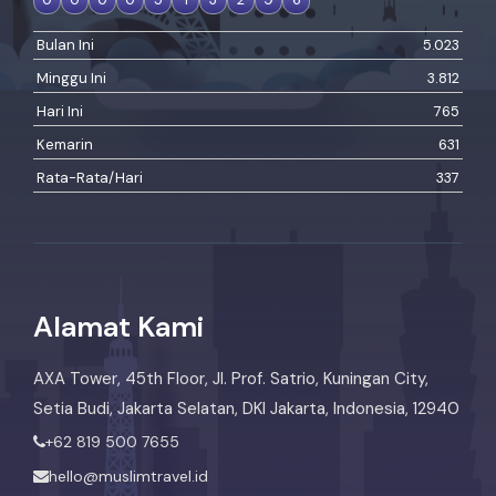
Bulan Ini
5.023
Minggu Ini
3.812
Hari Ini
765
Kemarin
631
Rata-Rata/Hari
337
Alamat Kami
AXA Tower, 45th Floor, Jl. Prof. Satrio, Kuningan City,
Setia Budi, Jakarta Selatan, DKI Jakarta, Indonesia, 12940
+62 819 500 7655
hello@muslimtravel.id