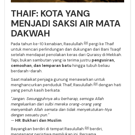
THAIF: KOTA YANG
MENJADI SAKSI AIR MATA
DAKWAH
Pada tahun ke-10 kenabian, Rasulullah ﷺ pergi ke Thaif
untuk mencari perlindungan dan dukungan dari Bani Tsaqif
setelah mendapat penolakan keras dari Quraisy di Mekkah.
Tapi, bukan sambutan yang ia terima justru
pengusiran,
cemoohan, dan lemparan batu
hingga tubuh beliau
berdarah-darah.
Saat malaikat penjaga gunung menawarkan untuk
menghancurkan penduduk Thaif, Rasulullah ﷺ dengan hati
yang penuh kasih berkata:
"Jangan. Sesungguhnya aku berharap, semoga Allah
mengeluarkan dari sulbi mereka orang-orang yang
menyembah Allah semata dan tidak menyekutukan-Nya
dengan sesuatu pun."
—
HR. Bukhari dan Muslim
Bayangkan berdiri di tempat Rasulullah ﷺ berdiri,
mengenang peristiwa memilukan ini. Bersama