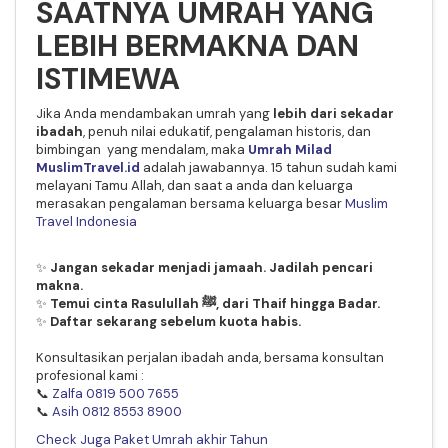
SAATNYA UMRAH YANG
LEBIH BERMAKNA DAN
ISTIMEWA
Jika Anda mendambakan umrah yang
lebih dari sekadar
ibadah
, penuh nilai edukatif, pengalaman historis, dan
bimbingan yang mendalam, maka
Umrah Milad
MuslimTravel.id
adalah jawabannya. 15 tahun sudah kami
melayani Tamu Allah, dan saat a anda dan keluarga
merasakan pengalaman bersama keluarga besar
Muslim
Travel Indonesia
✨
Jangan sekadar menjadi jamaah. Jadilah pencari
makna.
✨
Temui cinta Rasulullah ﷺ, dari Thaif hingga Badar.
✨
Daftar sekarang sebelum kuota habis.
Konsultasikan perjalan ibadah anda, bersama konsultan
profesional kami :
📞
Zalfa 0819 500 7655
📞
Asih 0812 8553 8900
Check Juga Paket Umrah akhir Tahun