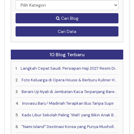
Cari Blog
Cari Data
10 Blog Terbaru
1.
Langkah Cepat Saudi. Persiapan Haji 2027 Resmi Dimulai Lebih Awal
2.
Foto Keluarga di Opera House & Berburu Kuliner Halal yang Lagi Hits di Sydney
3.
Berani Uji Nyali di Jembatan Kaca Terpanjang Bareng Keluarga?
4.
Inovasu Baru ! Madinah Terapkan Bus Tanpa Supir
5.
Kado Libur Sekolah Paling 'Wah' yang Bikin Anak Betah!
6.
"Nami Island" Destinasi Korea yang Punya Musholla & Resto Halal .