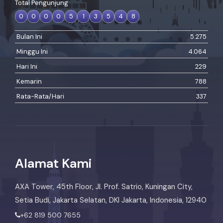
Total Pengunjung
0
0
0
0
5
1
3
5
4
8
Bulan Ini
5.275
Minggu Ini
4.064
Hari Ini
229
Kemarin
788
Rata-Rata/Hari
337
Alamat Kami
AXA Tower, 45th Floor, Jl. Prof. Satrio, Kuningan City,
Setia Budi, Jakarta Selatan, DKI Jakarta, Indonesia, 12940
+62 819 500 7655