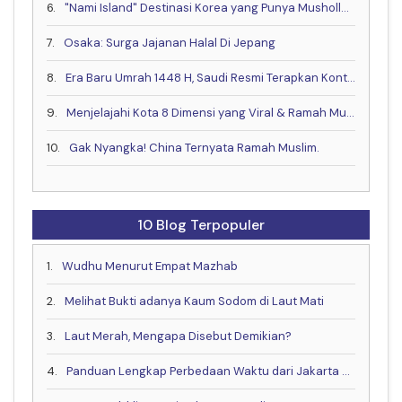
6.
"Nami Island" Destinasi Korea yang Punya Musholla & Resto Halal .
7.
Osaka: Surga Jajanan Halal Di Jepang
8.
Era Baru Umrah 1448 H, Saudi Resmi Terapkan Kontrak Digital & Buka Visa Akhir Mei
9.
Menjelajahi Kota 8 Dimensi yang Viral & Ramah Muslim bareng Muslim Travel Indonesia
10.
Gak Nyangka! China Ternyata Ramah Muslim.
10 Blog Terpopuler
1.
Wudhu Menurut Empat Mazhab
2.
Melihat Bukti adanya Kaum Sodom di Laut Mati
3.
Laut Merah, Mengapa Disebut Demikian?
4.
Panduan Lengkap Perbedaan Waktu dari Jakarta ke China, Eropa dan Negara Lain