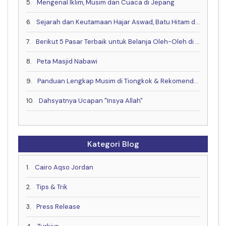
5.
Mengenal Iklim, Musim dan Cuaca di Jepang
6.
Sejarah dan Keutamaan Hajar Aswad, Batu Hitam dari Surga
7.
Berikut 5 Pasar Terbaik untuk Belanja Oleh-Oleh di Kota Makkah
8.
Peta Masjid Nabawi
9.
Panduan Lengkap Musim di Tiongkok & Rekomendasi Waktu Terbaik untuk Berkunjung!
10.
Dahsyatnya Ucapan "Insya Allah"
Kategori Blog
1.
Cairo Aqso Jordan
2.
Tips & Trik
3.
Press Release