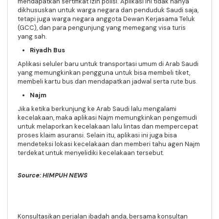
mendapatkan sertifikat izin polisi.
Aplikasi ini tidak hanya
dikhususkan untuk warga negara dan penduduk Saudi saja,
tetapi juga warga negara anggota Dewan Kerjasama Teluk
(GCC), dan para pengunjung yang memegang visa turis
yang sah.
Riyadh Bus
Aplikasi seluler baru untuk transportasi umum di Arab Saudi
yang memungkinkan pengguna untuk bisa membeli tiket,
membeli kartu bus dan mendapatkan jadwal serta rute bus.
Najm
Jika ketika berkunjung ke Arab Saudi lalu mengalami
kecelakaan, maka aplikasi Najm memungkinkan pengemudi
untuk melaporkan kecelakaan lalu lintas dan mempercepat
proses klaim asuransi. Selain itu, aplikasi ini juga bisa
mendeteksi lokasi kecelakaan dan memberi tahu agen Najm
terdekat untuk menyelidiki kecelakaan tersebut.
Source: HIMPUH NEWS
Konsultasikan perjalan ibadah anda, bersama konsultan