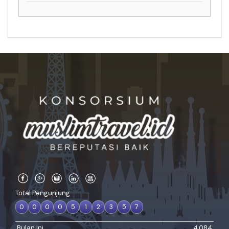
Total Pengunjung
0
0
0
0
5
1
2
3
5
7
Bulan Ini
4.084