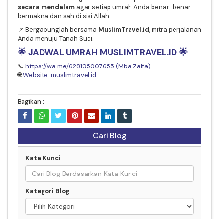
secara mendalam
agar setiap umrah Anda benar-benar
bermakna dan sah di sisi Allah.
📌 Bergabunglah bersama
MuslimTravel.id
, mitra perjalanan
Anda menuju Tanah Suci.
🌟
JADWAL UMRAH MUSLIMTRAVEL.ID
🌟
📞
https://wa.me/628195007655 (Mba Zalfa)
🌐
Website: muslimtravel.id
Bagikan :
Cari Blog
Kata Kunci
Kategori Blog