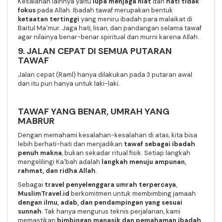
Kesalahan lainnya yaitu
lupa menjaga niat
dan
hati tidak
fokus
pada Allah. Ibadah tawaf merupakan bentuk
ketaatan tertinggi
yang meniru ibadah para malaikat di
Baitul Ma'mur. Jaga hati, lisan, dan pandangan selama tawaf
agar nilainya benar-benar spiritual dan murni karena Allah.
9. JALAN CEPAT DI SEMUA PUTARAN
TAWAF
Jalan cepat (Raml) hanya dilakukan pada 3 putaran awal
dan itu pun hanya untuk laki-laki.
TAWAF YANG BENAR, UMRAH YANG
MABRUR
Dengan memahami kesalahan-kesalahan di atas, kita bisa
lebih berhati-hati dan menjadikan
tawaf sebagai ibadah
penuh makna
, bukan sekadar ritual fisik. Setiap langkah
mengelilingi Ka'bah adalah
langkah menuju ampunan,
rahmat, dan ridha Allah
.
Sebagai
travel penyelenggara umrah terpercaya
,
MuslimTravel.id
berkomitmen untuk membimbing jamaah
dengan ilmu, adab, dan pendampingan yang sesuai
sunnah
. Tak hanya mengurus teknis perjalanan, kami
memastikan
bimbingan manasik dan pemahaman ibadah