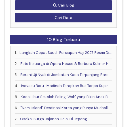
Cari Blog
Cari Data
10 Blog Terbaru
1.
Langkah Cepat Saudi. Persiapan Haji 2027 Resmi Dimulai Lebih Awal
2.
Foto Keluarga di Opera House & Berburu Kuliner Halal yang Lagi Hits di Sydney
3.
Berani Uji Nyali di Jembatan Kaca Terpanjang Bareng Keluarga?
4.
Inovasu Baru ! Madinah Terapkan Bus Tanpa Supir
5.
Kado Libur Sekolah Paling 'Wah' yang Bikin Anak Betah!
6.
"Nami Island" Destinasi Korea yang Punya Musholla & Resto Halal .
7.
Osaka: Surga Jajanan Halal Di Jepang