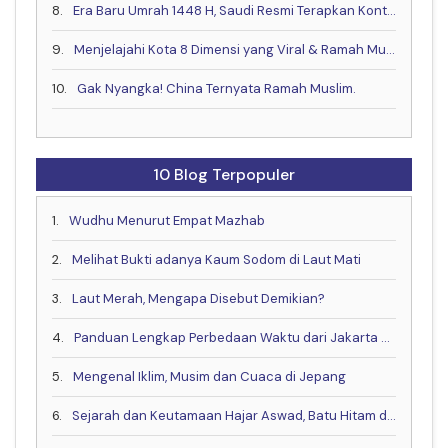
8.
Era Baru Umrah 1448 H, Saudi Resmi Terapkan Kontrak Digital & Buka Visa Akhir Mei
9.
Menjelajahi Kota 8 Dimensi yang Viral & Ramah Muslim bareng Muslim Travel Indonesia
10.
Gak Nyangka! China Ternyata Ramah Muslim.
10 Blog Terpopuler
1.
Wudhu Menurut Empat Mazhab
2.
Melihat Bukti adanya Kaum Sodom di Laut Mati
3.
Laut Merah, Mengapa Disebut Demikian?
4.
Panduan Lengkap Perbedaan Waktu dari Jakarta ke China, Eropa dan Negara Lain
5.
Mengenal Iklim, Musim dan Cuaca di Jepang
6.
Sejarah dan Keutamaan Hajar Aswad, Batu Hitam dari Surga