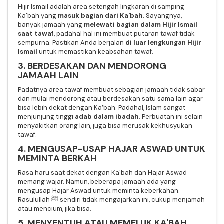
Hijir Ismail adalah area setengah lingkaran di samping
Ka'bah yang
masuk bagian dari Ka'bah
. Sayangnya,
banyak jamaah yang
melewati bagian dalam Hijir Ismail
saat tawaf
, padahal hal ini membuat putaran tawaf tidak
sempurna. Pastikan Anda berjalan
di luar lengkungan Hijir
Ismail
untuk memastikan keabsahan tawaf.
3. BERDESAKAN DAN MENDORONG
JAMAAH LAIN
Padatnya area tawaf membuat sebagian jamaah tidak sabar
dan mulai mendorong atau berdesakan satu sama lain agar
bisa lebih dekat dengan Ka’bah. Padahal, Islam sangat
menjunjung tinggi
adab dalam ibadah
. Perbuatan ini selain
menyakitkan orang lain, juga bisa merusak kekhusyukan
tawaf.
4. MENGUSAP-USAP HAJAR ASWAD UNTUK
MEMINTA BERKAH
Rasa haru saat dekat dengan Ka'bah dan Hajar Aswad
memang wajar. Namun, beberapa jamaah ada yang
mengusap Hajar Aswad untuk meminta keberkahan.
Rasulullah ﷺ sendiri tidak mengajarkan ini, cukup menjamah
atau mencium, jika bisa.
5. MENYENTUH ATAU MEMELUK KA'BAH