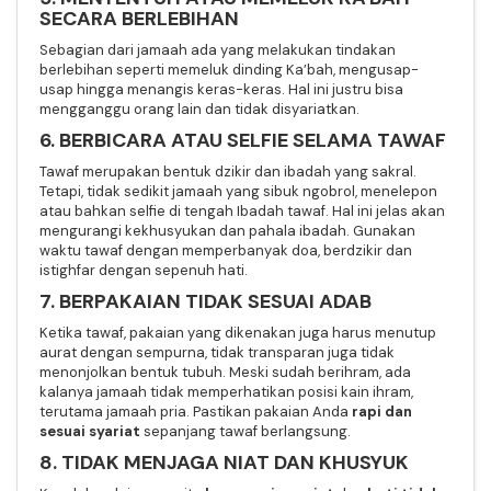
SECARA BERLEBIHAN
Sebagian dari jamaah ada yang melakukan tindakan
berlebihan seperti memeluk dinding Ka’bah, mengusap-
usap hingga menangis keras-keras. Hal ini justru bisa
mengganggu orang lain dan tidak disyariatkan.
6. BERBICARA ATAU SELFIE SELAMA TAWAF
Tawaf merupakan bentuk dzikir dan ibadah yang sakral.
Tetapi, tidak sedikit jamaah yang sibuk ngobrol, menelepon
atau bahkan selfie di tengah Ibadah tawaf. Hal ini jelas akan
mengurangi kekhusyukan dan pahala ibadah. Gunakan
waktu tawaf dengan memperbanyak doa, berdzikir dan
istighfar dengan sepenuh hati.
7. BERPAKAIAN TIDAK SESUAI ADAB
Ketika tawaf, pakaian yang dikenakan juga harus menutup
aurat dengan sempurna, tidak transparan juga tidak
menonjolkan bentuk tubuh. Meski sudah berihram, ada
kalanya jamaah tidak memperhatikan posisi kain ihram,
terutama jamaah pria. Pastikan pakaian Anda
rapi dan
sesuai syariat
sepanjang tawaf berlangsung.
8. TIDAK MENJAGA NIAT DAN KHUSYUK