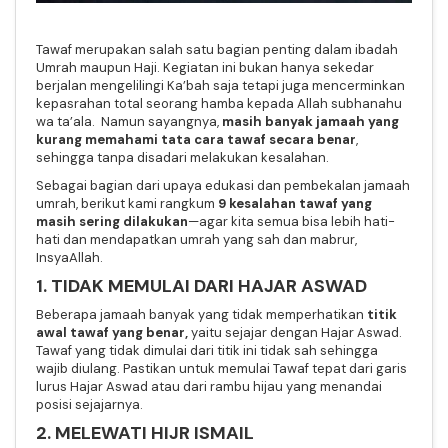
Tawaf merupakan salah satu bagian penting dalam ibadah
Umrah maupun Haji. Kegiatan ini bukan hanya sekedar
berjalan mengelilingi Ka’bah saja tetapi juga mencerminkan
kepasrahan total seorang hamba kepada Allah subhanahu
wa ta’ala. Namun sayangnya,
masih banyak jamaah yang
kurang memahami tata cara tawaf secara benar
,
sehingga tanpa disadari melakukan kesalahan.
Sebagai bagian dari upaya edukasi dan pembekalan jamaah
umrah, berikut kami rangkum
9 kesalahan tawaf yang
masih sering dilakukan
—agar kita semua bisa lebih hati-
hati dan mendapatkan umrah yang sah dan mabrur,
InsyaAllah.
1. TIDAK MEMULAI DARI HAJAR ASWAD
Beberapa jamaah banyak yang tidak memperhatikan
titik
awal tawaf yang benar,
yaitu sejajar dengan Hajar Aswad.
Tawaf yang tidak dimulai dari titik ini tidak sah sehingga
wajib diulang. Pastikan untuk memulai Tawaf tepat dari garis
lurus Hajar Aswad atau dari rambu hijau yang menandai
posisi sejajarnya.
2. MELEWATI HIJR ISMAIL