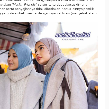
pat makan atau Restoran yang menyajikan makanan halal tetapi
katakan “
Muslim Friendly
”, selain itu terdapat kasus dimana
han serta penyajiannya tidak dibedakan. Kasus lainnya pemilik
yang disembelih sesuai dengan syari’at Islam (menyebut lafadz