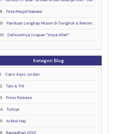
8.
Peta Masjid Nabawi
9.
Panduan Lengkap Musim di Tiongkok & Rekomendasi Waktu Terbaik untuk Berkunjung!
10.
Dahsyatnya Ucapan "Insya Allah"
Kategori Blog
1.
Cairo Aqso Jordan
2.
Tips & Trik
3.
Press Release
4.
Turkiye
5.
Artikel Haji
6.
Ramadhan 2023