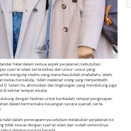
andar halal dalam semua aspek perjalanan, kebutuhan
n syari’at islam serta bebas dari unsur-unsur yang
rhib mengutip Hadits yang mana Rasulullah shallallahu ‘alaihi
n beliau bersabda,
“Allah melaknat orang yang menyembelih
id 1). Selain itu, akomodasi dan lingkungan yang mendukung juga
d di sekitar tempat wisata.
dukung dengan fasilitas untuk beribadah, tempat penginapan
dahan dalam bertransaksi keuangan secara syariah, serta
.
na
halal
dalam penerapannya sebelum melakukan perjalanan ke
ng tidak sesuai dengan syari’at islam dan sudah semestinya
rsebut dimana pun kita berada .