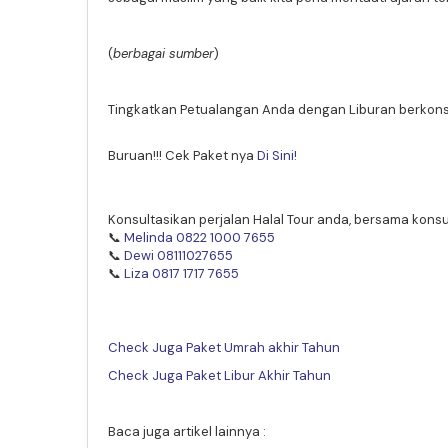
(
berbagai sumber
)
Tingkatkan Petualangan Anda dengan Liburan berkonse
Buruan!!! Cek Paket nya
Di Sini!
Konsultasikan perjalan Halal Tour anda, bersama konsul
📞
Melinda 0822 1000 7655
📞
Dewi 08111027655
📞
Liza 0817 1717 7655
Check Juga Paket Umrah akhir Tahun
Check Juga Paket Libur Akhir Tahun
Baca juga artikel lainnya :