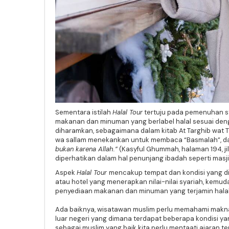
Sementara istilah
Halal Tour
tertuju pada pemenuhan st
makanan dan minuman yang berlabel halal sesuai denga
diharamkan, sebagaimana dalam kitab At Targhib wat Ta
wa sallam menekankan untuk membaca “Basmalah”, da
bukan karena Allah.”
(Kasyful Ghummah, halaman 194, jil
diperhatikan dalam hal penunjang ibadah seperti masji
Aspek
Halal Tour
mencakup tempat dan kondisi yang di
atau hotel yang menerapkan nilai-nilai syariah, kemu
penyediaan makanan dan minuman yang terjamin halal
Ada baiknya, wisatawan muslim perlu memahami mak
luar negeri yang dimana terdapat beberapa kondisi ya
sebagai muslim yang baik kita perlu mentaati ajaran te