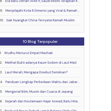
8.
Era Baru Umrah 1448 H, Saudi Resmi Terapkan Kontrak Digital & Buka Visa Akhir Mei
9.
Menjelajahi Kota 8 Dimensi yang Viral & Ramah Muslim bareng Muslim Travel Indonesia
10.
Gak Nyangka! China Ternyata Ramah Muslim.
10 Blog Terpopuler
1.
Wudhu Menurut Empat Mazhab
2.
Melihat Bukti adanya Kaum Sodom di Laut Mati
3.
Laut Merah, Mengapa Disebut Demikian?
4.
Panduan Lengkap Perbedaan Waktu dari Jakarta ke China, Eropa dan Negara Lain
5.
Mengenal Iklim, Musim dan Cuaca di Jepang
6.
Sejarah dan Keutamaan Hajar Aswad, Batu Hitam dari Surga
7.
Berikut 5 Pasar Terbaik untuk Belanja Oleh-Oleh di Kota Makkah