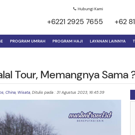
Hubungi Kami
+6221 2925 7655
+62 8
SE
PROGRAM UMRAH
PROGRAM HAJI
LAYANAN LAINNYA
T
alal Tour, Memangnya Sama 
ps
,
China
,
Wisata
, Ditulis pada : 31 Agustus 2023, 16:45:39