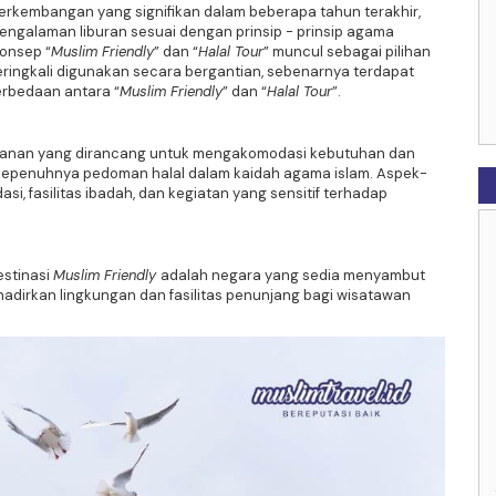
perkembangan yang signifikan dalam beberapa tahun terakhir,
ngalaman liburan sesuai dengan prinsip - prinsip agama
onsep “
Muslim Friendly
” dan “
Halal Tour
” muncul sebagai pilihan
eringkali digunakan secara bergantian, sebenarnya terdapat
erbedaan antara “
Muslim Friendly
” dan “
Halal Tour
”.
an layanan yang dirancang untuk mengakomodasi kebutuhan dan
sepenuhnya pedoman halal dalam kaidah agama islam. Aspek-
i, fasilitas ibadah, dan kegiatan yang sensitif terhadap
estinasi
Muslim Friendly
adalah negara yang sedia menyambut
dirkan lingkungan dan fasilitas penunjang bagi wisatawan