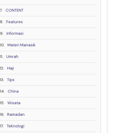
7.
CONTENT
8.
Features
9.
Informasi
10.
Materi Manasik
11.
Umrah
12.
Haji
13.
Tips
14.
China
15.
Wisata
16.
Ramadan
17.
Teknologi