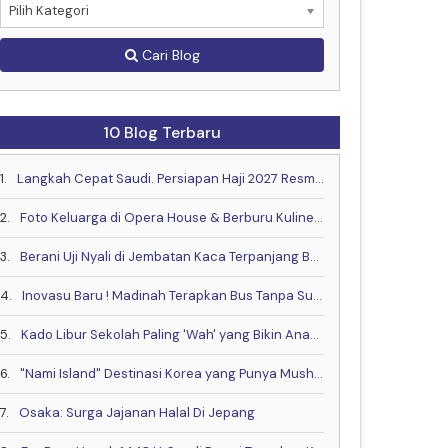
Pilih Kategori
Cari Blog
10 Blog Terbaru
1.
Langkah Cepat Saudi. Persiapan Haji 2027 Resmi Dimulai Lebih Awal
2.
Foto Keluarga di Opera House & Berburu Kuliner Halal yang Lagi Hits di Sydney
3.
Berani Uji Nyali di Jembatan Kaca Terpanjang Bareng Keluarga?
4.
Inovasu Baru ! Madinah Terapkan Bus Tanpa Supir
5.
Kado Libur Sekolah Paling 'Wah' yang Bikin Anak Betah!
6.
"Nami Island" Destinasi Korea yang Punya Musholla & Resto Halal .
7.
Osaka: Surga Jajanan Halal Di Jepang