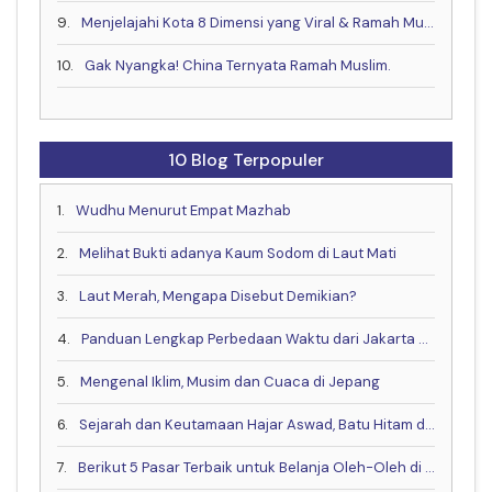
9.
Menjelajahi Kota 8 Dimensi yang Viral & Ramah Muslim bareng Muslim Travel Indonesia
10.
Gak Nyangka! China Ternyata Ramah Muslim.
10 Blog Terpopuler
1.
Wudhu Menurut Empat Mazhab
2.
Melihat Bukti adanya Kaum Sodom di Laut Mati
3.
Laut Merah, Mengapa Disebut Demikian?
4.
Panduan Lengkap Perbedaan Waktu dari Jakarta ke China, Eropa dan Negara Lain
5.
Mengenal Iklim, Musim dan Cuaca di Jepang
6.
Sejarah dan Keutamaan Hajar Aswad, Batu Hitam dari Surga
7.
Berikut 5 Pasar Terbaik untuk Belanja Oleh-Oleh di Kota Makkah