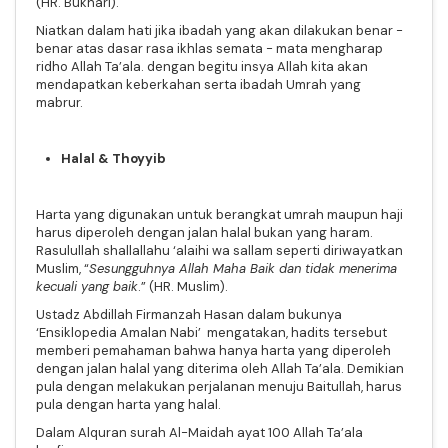
(HR. Bukhari).
Niatkan dalam hati jika ibadah yang akan dilakukan benar -
benar atas dasar rasa ikhlas semata - mata mengharap
ridho Allah Ta’ala. dengan begitu insya Allah kita akan
mendapatkan keberkahan serta ibadah Umrah yang
mabrur.
Halal & Thoyyib
Harta yang digunakan untuk berangkat umrah maupun haji
harus diperoleh dengan jalan halal bukan yang haram.
Rasulullah shallallahu ‘alaihi wa sallam seperti diriwayatkan
Muslim, “
Sesungguhnya Allah Maha Baik dan tidak menerima
kecuali yang baik
.” (HR. Muslim).
Ustadz Abdillah Firmanzah Hasan dalam bukunya
‘Ensiklopedia Amalan Nabi’ mengatakan, hadits tersebut
memberi pemahaman bahwa hanya harta yang diperoleh
dengan jalan halal yang diterima oleh Allah Ta’ala. Demikian
pula dengan melakukan perjalanan menuju Baitullah, harus
pula dengan harta yang halal.
Dalam Alquran surah Al-Maidah ayat 100 Allah Ta’ala