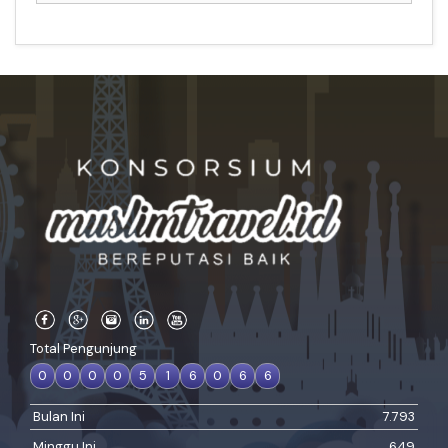
Total Pengunjung
0
0
0
0
5
1
6
0
6
6
Bulan Ini
7.793
Minggu Ini
649