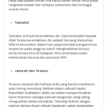
Pada saat ibadah umrah, kita harus benar-benar fokus pada
rangkaian ibadah dan terlepas sementara dari berbagai
urusan dunia.
Tadzallul
Tadzallul, artinya merendahkan diri. Saat beribadah kepada
Allah Ta’ala merendahkan diri adalah hal yang dianjurkan.
Sifat ini bersumber dalam hati yang kemudian pengaruhnya
terpancar pada anggota tubuh. Menghadirkan khusyu’
serta merasa hina di hadapan-NYA senantiasa selalu
memerlukan karunia dan petunjuk-NYA.
Jama’ah dan Ta’awun
Ta’awun, berasal dari bahasa arab yang berarti membantu
atau tolong menolong. Bahkan dalam sebuah hadits
Rasulullah shallallahu ‘alaihi wa sallam mempermisalkan
kaum mukminin sebagai sebuah bangunan yang saling
menguatkan, Beliau bersabda, “
Seorang mukmin dengan
mukmin lainnya ibarat sebuah bangunan, saling menguatkan