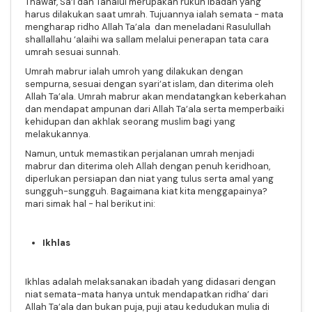
Thawaf, Sa’i dan Tahalul merupakan rukun ibadah yang
harus dilakukan saat umrah. Tujuannya ialah semata - mata
mengharap ridho Allah Ta’ala dan meneladani Rasulullah
shallallahu ‘alaihi wa sallam melalui penerapan tata cara
umrah sesuai sunnah.
Umrah mabrur ialah umroh yang dilakukan dengan
sempurna, sesuai dengan syari’at islam, dan diterima oleh
Allah Ta’ala. Umrah mabrur akan mendatangkan keberkahan
dan mendapat ampunan dari Allah Ta’ala serta memperbaiki
kehidupan dan akhlak seorang muslim bagi yang
melakukannya.
Namun, untuk memastikan perjalanan umrah menjadi
mabrur dan diterima oleh Allah dengan penuh keridhoan,
diperlukan persiapan dan niat yang tulus serta amal yang
sungguh-sungguh. Bagaimana kiat kita menggapainya?
mari simak hal - hal berikut ini:
Ikhlas
Ikhlas adalah melaksanakan ibadah yang didasari dengan
niat semata-mata hanya untuk mendapatkan ridha’ dari
Allah Ta’ala dan bukan puja, puji atau kedudukan mulia di