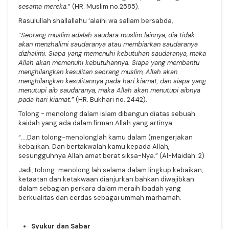
sesama mereka.
” (HR. Muslim no.2585).
Rasulullah shallallahu ‘alaihi wa sallam bersabda,
“
Seorang muslim adalah saudara muslim lainnya, dia tidak
akan menzhalimi saudaranya atau membiarkan saudaranya
dizhalimi. Siapa yang memenuhi kebutuhan saudaranya, maka
Allah akan memenuhi kebutuhannya. Siapa yang membantu
menghilangkan kesulitan seorang muslim, Allah akan
menghilangkan kesulitannya pada hari kiamat, dan siapa yang
menutupi aib saudaranya, maka Allah akan menutupi aibnya
pada hari kiamat.
” (HR. Bukhari no. 2442).
Tolong - menolong dalam Islam dibangun diatas sebuah
kaidah yang ada dalam firman Allah yang artinya:
“....Dan tolong-menolonglah kamu dalam (mengerjakan
kebajikan. Dan bertakwalah kamu kepada Allah,
sesungguhnya Allah amat berat siksa-Nya.” (Al-Maidah: 2)
Jadi, tolong-menolong lah selama dalam lingkup kebaikan,
ketaatan dan ketakwaan dianjurkan bahkan diwajibkan
dalam sebagian perkara dalam meraih Ibadah yang
berkualitas dan cerdas sebagai ummah marhamah.
Syukur dan Sabar