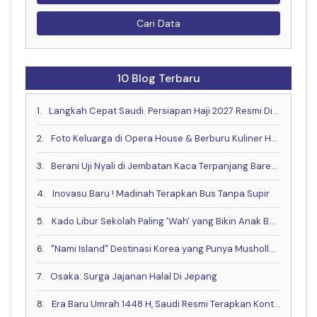
Cari Data
10 Blog Terbaru
1.
Langkah Cepat Saudi. Persiapan Haji 2027 Resmi Dimulai Lebih Awal
2.
Foto Keluarga di Opera House & Berburu Kuliner Halal yang Lagi Hits di Sydney
3.
Berani Uji Nyali di Jembatan Kaca Terpanjang Bareng Keluarga?
4.
Inovasu Baru ! Madinah Terapkan Bus Tanpa Supir
5.
Kado Libur Sekolah Paling 'Wah' yang Bikin Anak Betah!
6.
"Nami Island" Destinasi Korea yang Punya Musholla & Resto Halal .
7.
Osaka: Surga Jajanan Halal Di Jepang
8.
Era Baru Umrah 1448 H, Saudi Resmi Terapkan Kontrak Digital & Buka Visa Akhir Mei