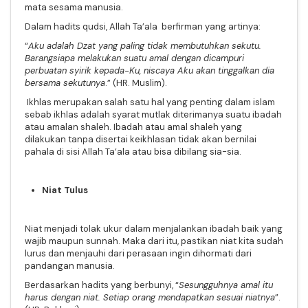
mata sesama manusia
.
Dalam hadits qudsi, Allah Ta’ala berfirman yang artinya:
“
Aku adalah Dzat yang paling tidak membutuhkan sekutu.
Barangsiapa melakukan suatu amal dengan dicampuri
perbuatan syirik kepada-Ku, niscaya Aku akan tinggalkan dia
bersama sekutunya
.” (HR. Muslim).
Ikhlas merupakan salah satu hal yang penting dalam islam
sebab ikhlas adalah syarat mutlak diterimanya suatu ibadah
atau amalan shaleh. Ibadah atau amal shaleh yang
dilakukan tanpa disertai keikhlasan tidak akan bernilai
pahala di sisi Allah Ta’ala atau bisa dibilang sia-sia
.
Niat Tulus
Niat menjadi tolak ukur dalam menjalankan ibadah baik yang
wajib maupun sunnah. Maka dari itu, pastikan niat kita sudah
lurus dan menjauhi dari perasaan ingin dihormati dari
pandangan manusia.
Berdasarkan hadits yang berbunyi,
“
Sesungguhnya amal itu
harus dengan niat. Setiap orang mendapatkan sesuai niatnya
”
.