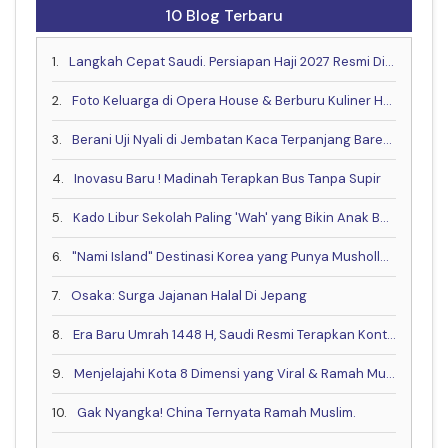
10 Blog Terbaru
1.
Langkah Cepat Saudi. Persiapan Haji 2027 Resmi Dimulai Lebih Awal
2.
Foto Keluarga di Opera House & Berburu Kuliner Halal yang Lagi Hits di Sydney
3.
Berani Uji Nyali di Jembatan Kaca Terpanjang Bareng Keluarga?
4.
Inovasu Baru ! Madinah Terapkan Bus Tanpa Supir
5.
Kado Libur Sekolah Paling 'Wah' yang Bikin Anak Betah!
6.
"Nami Island" Destinasi Korea yang Punya Musholla & Resto Halal .
7.
Osaka: Surga Jajanan Halal Di Jepang
8.
Era Baru Umrah 1448 H, Saudi Resmi Terapkan Kontrak Digital & Buka Visa Akhir Mei
9.
Menjelajahi Kota 8 Dimensi yang Viral & Ramah Muslim bareng Muslim Travel Indonesia
10.
Gak Nyangka! China Ternyata Ramah Muslim.