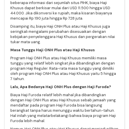
beberapa informasi dari sejumlah situs PIHK, biaya Haji
Khusus dapat berkisar mulai dari USD 11.500 hingga USD
44.000. Jika dikonversi ke rupiah, maka kisaran biayanya
mencapai Rp 190 juta hingga Rp 728 juta.
Disamping itu, biaya Haji ONH Plus atau Haji Khusus juga
seringkali mengalami perubahan disesuaikan dengan
kebijakan penyelenggara Haji Khusus dan pergerakan nilai
tukar mata uang.
Masa Tunggu Haji ONH Plus atau Haji Khusus
Program Haji ONH Plus atau Haji Khusus memiliki masa
tunggu yang relatif lebih singkat jika dibandingkan dengan
program Haji Reguler. Rata-rata masa tunggu yang dimiliki
oleh program Haji ONH Plus atau Haji Khusus yaitu 5 hingga
7 tahun.
Lalu, Apa Bedanya Haji ONH Plus dengan Haji Furoda?
Biaya Haji Furoda relatif lebih mahal jika dibandingkan
dengan Haji ONH Plus atau Haji Khusus sebab jamaah yang
mendaftar pada program Haji Furoda bisa langsung
berangkat tanpa harus menunggu waktu bertahun-tahun.
Hal inilah yang melatarbelakangi bahwa biaya program Haji
Furoda lebih mahal.
Namun, Haji ONH Plus atau Haji Khusus dapat menjadi pilihan