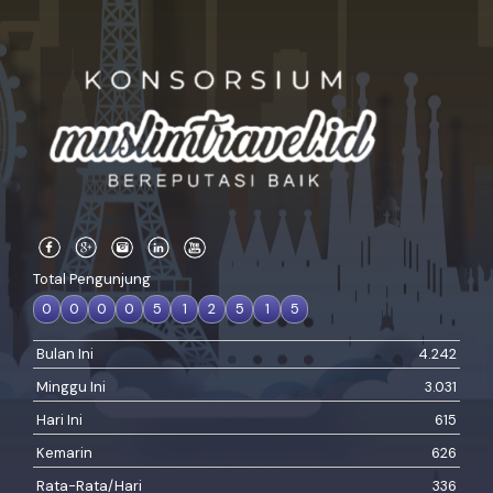
Total Pengunjung
0
0
0
0
5
1
2
5
1
5
Bulan Ini
4.242
Minggu Ini
3.031
Hari Ini
615
Kemarin
626
Rata-Rata/Hari
336