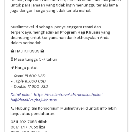
untuk para jamaah yang tidak ingin menunggu terlalu lama
juga dengan harga yang tidak terlalu mahal.
Muslimtravel.id sebagai penyelenggara resmi dan
terpercaya, menghadirkan
Program
Haji Khusus
yang
dirancang untuk kenyamanan dan kekhusyukan Anda
dalam beribadah.
🕋
HAJI KHUSUS
🕋
⏳
Masa tunggu 5-7 tahun
💰
Harga paket:
- Quad 15.600 USD
- Triple 16.600 USD
- Double 17.600 USD
Detail paket: https://muslimtravel.id/transaksi/paket-
haji/detail/20/haji-khusus
📞 Hubungi tim Konsorsium Muslimtravel.id untuk info lebih
lanjut atau pendaftaran.
0811-102-7655 dillah
0817-1717-7655 liza