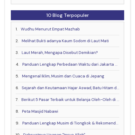
10 Blog Terpopuler
1.
Wudhu Menurut Empat Mazhab
2.
Melihat Bukti adanya Kaum Sodom di Laut Mati
3.
Laut Merah, Mengapa Disebut Demikian?
4.
Panduan Lengkap Perbedaan Waktu dari Jakarta ke China, Eropa dan Negara Lain
5.
Mengenal Iklim, Musim dan Cuaca di Jepang
6.
Sejarah dan Keutamaan Hajar Aswad, Batu Hitam dari Surga
7.
Berikut 5 Pasar Terbaik untuk Belanja Oleh-Oleh di Kota Makkah
8.
Peta Masjid Nabawi
9.
Panduan Lengkap Musim di Tiongkok & Rekomendasi Waktu Terbaik untuk Berkunjung!
10.
Dahsyatnya Ucapan "Insya Allah"