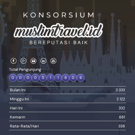
Total Pengunjung
0
0
0
0
5
1
1
6
0
6
Bulan Ini
3.333
Minggu Ini
2.122
Hari Ini
332
Kemarin
661
Rata-Rata/Hari
336