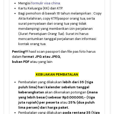
Mengisi
formulir visa china.
Kartu Keluarga (KK) dan KTP.
Bagi pemohon di bawah 18 tahun melampirkan : Copy
Akta Kelahiran, copy KTP/paspor orang tua, serta
surat pernyataan dari orang tua yang tidak
mendampingi yang memberikan izin perjalanan
(
Surat Persetujuan Orang Tua
). Surat ini harus
mencantumkan tanggal perjalanan dan informasi
kontak orang tua.
Penting!!!
hasil scan passport dan file pas foto harus
dalam
format JPG atau JPEG,
bukan PDF
atau yang lain
KE
BIJAKAN PEMBATALAN
Pembatalan yang dilakukan
lebih dari 35 (tiga
puluh lima) hari kalender sebelum tanggal
keberangkatan
akan dikenakan potongan
(mana
yang lebih besar) sebesar Rp3.000.000,- (tiga
juta rupiah) per peserta
atau
25% (dua puluh
lima persen) dari harga paket.
Pembatalan yang dilakukan
pada rentang 35 (tiga