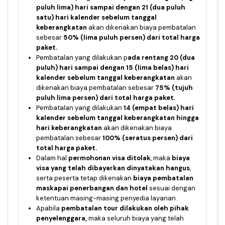
puluh lima) hari sampai dengan 21 (dua puluh
satu) hari kalender sebelum tanggal
keberangkatan
akan dikenakan biaya pembatalan
sebesar
50% (lima puluh persen) dari total harga
paket.
Pembatalan yang dilakukan p
ada rentang 20 (dua
puluh) hari sampai dengan 15 (lima belas) hari
kalender sebelum tanggal keberangkatan
akan
dikenakan biaya pembatalan sebesar
75% (tujuh
puluh lima persen) dari total harga paket.
Pembatalan yang dilakukan
14 (empat belas) hari
kalender sebelum tanggal keberangkatan hingga
hari keberangkatan
akan dikenakan biaya
pembatalan sebesar
100% (seratus persen) dari
total harga paket.
Dalam hal
permohonan visa ditolak
, maka
biaya
visa yang telah dibayarkan dinyatakan hangus
,
serta peserta tetap dikenakan
biaya pembatalan
maskapai penerbangan dan hotel
sesuai dengan
ketentuan masing-masing penyedia layanan.
Apabila
pembatalan tour dilakukan oleh pihak
penyelenggara,
maka seluruh biaya yang telah