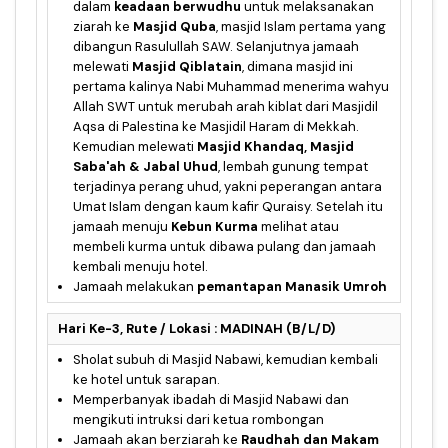
dalam
keadaan berwudhu
untuk melaksanakan
ziarah ke
Masjid Quba
, masjid Islam pertama yang
dibangun Rasulullah SAW. Selanjutnya jamaah
melewati
Masjid Qiblatain
, dimana masjid ini
pertama kalinya Nabi Muhammad menerima wahyu
Allah SWT untuk merubah arah kiblat dari Masjidil
Aqsa di Palestina ke Masjidil Haram di Mekkah.
Kemudian melewati
Masjid Khandaq, Masjid
Saba'ah &
Jabal Uhud
, lembah gunung tempat
terjadinya perang uhud, yakni peperangan antara
Umat Islam dengan kaum kafir Quraisy. Setelah itu
jamaah menuju
Kebun Kurma
melihat atau
membeli kurma untuk dibawa pulang dan jamaah
kembali menuju hotel.
Jamaah melakukan
pemantapan Manasik Umroh
Hari Ke-3, Rute / Lokasi : MADINAH (B/L/D)
Sholat subuh di Masjid Nabawi, kemudian kembali
ke hotel untuk sarapan.
Memperbanyak ibadah di Masjid Nabawi dan
mengikuti intruksi dari ketua rombongan
Jamaah akan berziarah ke
Raudhah dan Makam