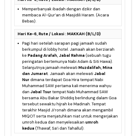
Memperbanyak ibadah dengan dzikir dan
membaca Al-Qur’an di Masjidili Haram. (Acara
Bebas).
Hari Ke-6, Rute / Lokasi : MAKKAH (B/L/D)
Pagi hari setelah sarapan pagi jamaah sudah
berkumpul di lobby hotel. Jamaah akan berziarah
ke
Padang Arafah, Jabal Rahma
(sebuah tugu
peringatan bertemunya Nabi Adam & Siti Hawa).
Selanjutnya jamaah melewati
Muzdalifah, Mina
dan Jumarat
. Jamaah akan melewati
Jabal
Nur
dimana terdapat Goa Hira tempat Nabi
Muhammad SAW pertama kali menerima wahyu
dan
Jabal Tsur
tempat Nabi Muhammad SAW
bersama Abu Bakar Shiddiq berlindung dalam Goa
tersebut sewaktu hijrah ke Madinah. Tempat
terakhir Masjid Ji’ronah dimana akan mengambil
MIQOT serta menjatuhkan niat untuk mengerjakan
umroh kedua dan menyelesaikan
umroh
kedua
(Thawaf, Sa’i dan Tahallul).