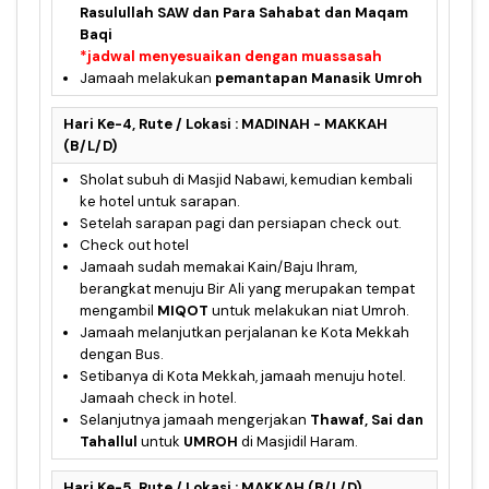
Rasulullah SAW dan Para Sahabat dan Maqam
Baqi
*jadwal menyesuaikan dengan muassasah
Jamaah melakukan
pemantapan Manasik Umroh
Hari Ke-4, Rute / Lokasi : MADINAH - MAKKAH
(B/L/D)
Sholat subuh di Masjid Nabawi, kemudian kembali
ke hotel untuk sarapan.
Setelah sarapan pagi dan persiapan check out.
Check out hotel
Jamaah sudah memakai Kain/Baju Ihram,
berangkat menuju Bir Ali yang merupakan tempat
mengambil
MIQOT
untuk melakukan niat Umroh.
Jamaah melanjutkan perjalanan ke Kota Mekkah
dengan Bus.
Setibanya di Kota Mekkah, jamaah menuju hotel.
Jamaah check in hotel.
Selanjutnya jamaah mengerjakan
Thawaf, Sai dan
Tahallul
untuk
UMROH
di Masjidil Haram.
Hari Ke-5, Rute / Lokasi : MAKKAH (B/L/D)