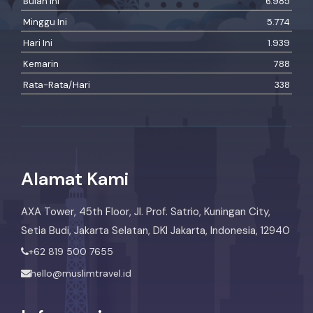
Bulan Ini
6.985
Minggu Ini
5.774
Hari Ini
1.939
Kemarin
788
Rata-Rata/Hari
338
Alamat Kami
AXA Tower, 45th Floor, Jl. Prof. Satrio, Kuningan City,
Setia Budi, Jakarta Selatan, DKI Jakarta, Indonesia, 12940
+62 819 500 7655
hello@muslimtravel.id