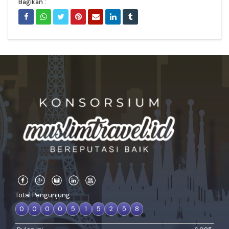
Bagikan :
Total Pengunjung
0
0
0
0
5
1
5
2
5
8