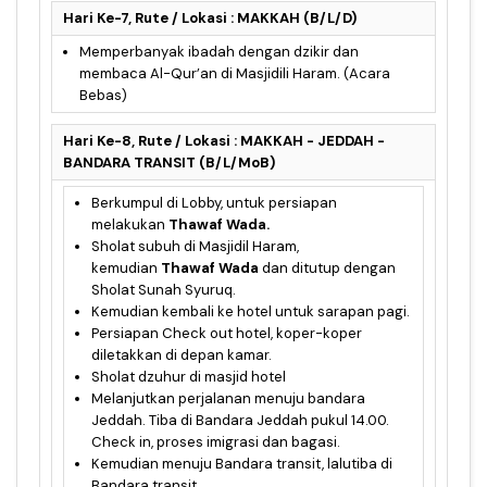
Hari Ke-7, Rute / Lokasi : MAKKAH (B/L/D)
Memperbanyak ibadah dengan dzikir dan
membaca Al-Qur’an di Masjidili Haram. (Acara
Bebas)
Hari Ke-8, Rute / Lokasi : MAKKAH - JEDDAH -
BANDARA TRANSIT (B/L/MoB)
Berkumpul di Lobby, untuk persiapan
melakukan
Thawaf Wada.
Sholat subuh di Masjidil Haram,
kemudian
Thawaf Wada
dan ditutup dengan
Sholat Sunah Syuruq.
Kemudian kembali ke hotel untuk sarapan pagi.
Persiapan Check out hotel, koper-koper
diletakkan di depan kamar.
Sholat dzuhur di masjid hotel
Melanjutkan perjalanan menuju bandara
Jeddah. Tiba di Bandara Jeddah pukul 14.00.
Check in, proses imigrasi dan bagasi.
Kemudian menuju Bandara transit, lalutiba di
Bandara transit.