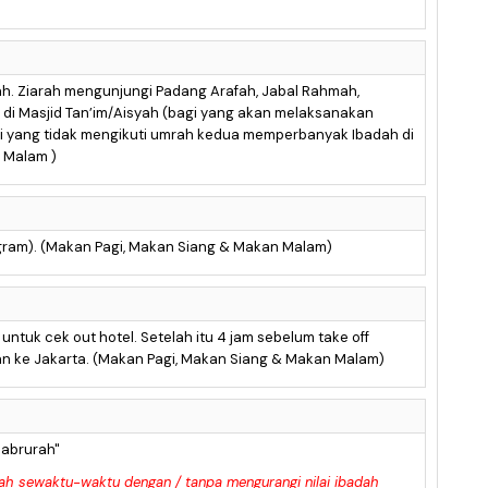
ah. Ziarah mengunjungi Padang Arafah, Jabal Rahmah,
r di Masjid Tan’im/Aisyah (bagi yang akan melaksanakan
i yang tidak mengikuti umrah kedua memperbanyak Ibadah di
n Malam )
ogram). (Makan Pagi, Makan Siang & Makan Malam)
ntuk cek out hotel. Setelah itu 4 jam sebelum take off
n ke Jakarta. (Makan Pagi, Makan Siang & Makan Malam)
Mabrurah"
bah sewaktu-waktu dengan / tanpa mengurangi nilai ibadah