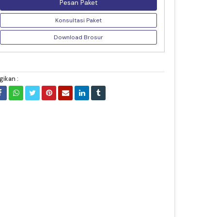
Pesan Paket
Konsultasi Paket
Download Brosur
gikan :