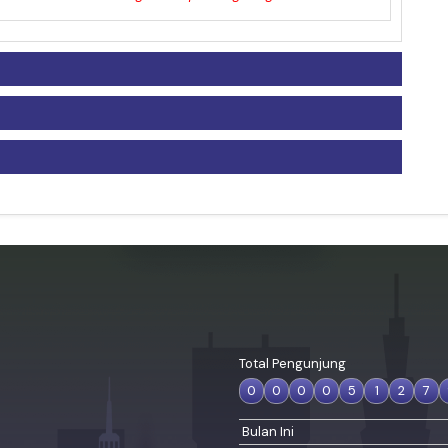
Total Pengunjung
0
0
0
0
5
1
2
7
Bulan Ini