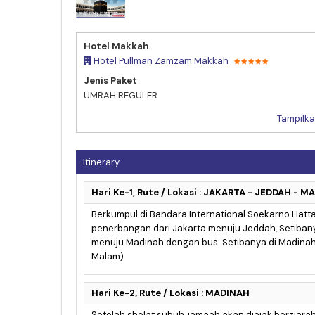
Umrah November
Hotel Makkah
Hotel Pullman Zamzam Makkah
Jenis Paket
UMRAH REGULER
Tampilka
Itinerary
Hari Ke-1, Rute / Lokasi : JAKARTA - JEDDAH - 
Berkumpul di Bandara International Soekarno Hatt
penerbangan dari Jakarta menuju Jeddah, Setibany
menuju Madinah dengan bus. Setibanya di Madinah
Malam)
Hari Ke-2, Rute / Lokasi : MADINAH
Setelah sholat subuh, jamaah akan diajak berziara