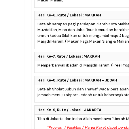
Makan Malam)
Hari Ke-6, Rute / Lokasi : MAKKAH
Setelah sarapan pagi, persiapan Ziarah Kota Makk
Muzdalifah, Mina dan Jabal Tsur. Kemudian berakhi
umroh kedua Silahkan untuk mengambil miqot) bag
Masjidil Haram. ( Makan Pagi, Makan Siang & Maka
Hari Ke-7, Rute / Lokasi : MAKKAH
Memperbanyak ibadah di Masjidil Haram. (Free Pr
Hari Ke-8, Rute / Lokasi : MAKKAH - JEDAH
Setelah Sholat Subuh dan Thawaf Wada’ persiapan u
jamaah menuju airport Jeddah untuk keberangkata
Hari Ke-9, Rute / Lokasi : JAKARTA
Tiba di Jakarta dan Insha Allah membawa “Umrah 
*Program / Fasilitas / Harga Paket dapat beru