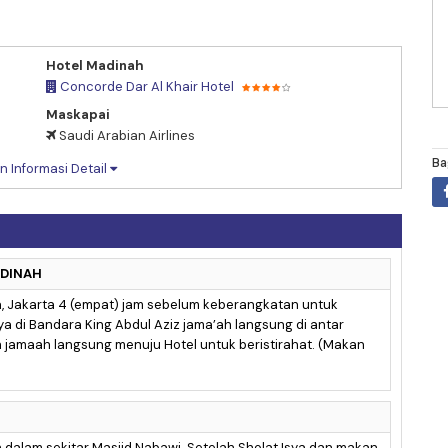
Hotel Madinah
Concorde Dar Al Khair Hotel
Maskapai
Saudi Arabian Airlines
Ba
n Informasi Detail
MADINAH
a, Jakarta 4 (empat) jam sebelum keberangkatan untuk
a di Bandara King Abdul Aziz jama’ah langsung di antar
 jamaah langsung menuju Hotel untuk beristirahat. (Makan
h dalam sekitar Masjid Nabawi. Setelah Sholat Isya dan makan