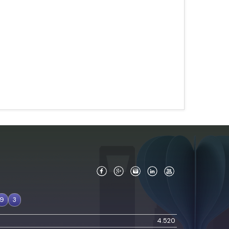
9
3
4.520