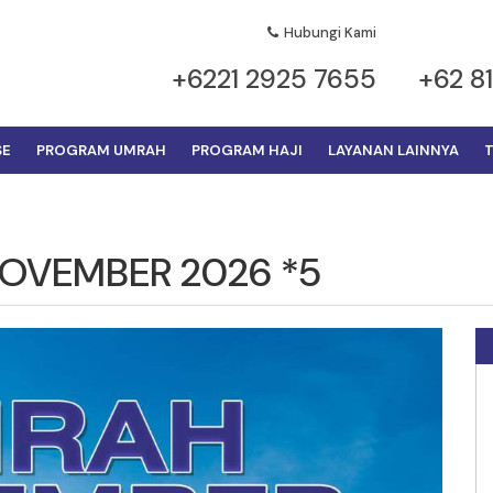
Hubungi Kami
+6221 2925 7655
+62 8
SE
PROGRAM UMRAH
PROGRAM HAJI
LAYANAN LAINNYA
T
OVEMBER 2026 *5