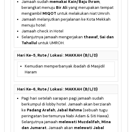
Jamaah sudah
memakai Kain/Baju Ihram
,
berangkat menuju
Bir Ali
yang merupakan tempat
mengambil
MIQOT
untuk melakukan niat Umroh.
Jamaah melanjutkan perjalanan ke Kota Mekkah
menuju hotel.
Jamaah check in Hotel
Selanjutnya jamaah mengerjakan
thawaf, Sai dan
Tahallul
untuk UMROH.
Hari Ke-5, Rute / Lokasi : MAKKAH (B/L/D)
Kemudian memperbanyak ibadah di Masjidil
Haram
Hari Ke-6, Rute / Lokasi : MAKKAH (B/L/D)
Pagi hari setelah sarapan pagi jamaah sudah
berkumpul di lobby hotel. Jamaah akan berziarah
ke
Padang Arafah
,
Jabal Rahma
(sebuah tugu
peringatan bertemunya Nabi Adam & Siti Hawa).
Selanjutnya jamaah
melewati Muzdalifah, Mina
dan Jumarat.
Jamaah akan
melewati Jabal