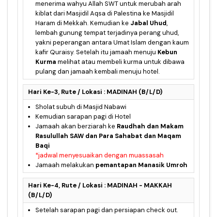
menerima wahyu Allah SWT untuk merubah arah
kiblat dari Masjidil Aqsa di Palestina ke Masjidil
Haram di Mekkah. Kemudian ke
Jabal Uhud
,
lembah gunung tempat terjadinya perang uhud,
yakni peperangan antara Umat Islam dengan kaum
kafir Quraisy. Setelah itu jamaah menuju
Kebun
Kurma
melihat atau membeli kurma untuk dibawa
pulang dan jamaah kembali menuju hotel.
Hari Ke-3, Rute / Lokasi : MADINAH (B/L/D)
Sholat subuh di Masjid Nabawi
Kemudian sarapan pagi di Hotel
Jamaah akan berziarah ke
Raudhah dan Makam
Rasulullah SAW dan Para Sahabat dan Maqam
Baqi
*jadwal menyesuaikan dengan muassasah
Jamaah melakukan
pemantapan Manasik Umroh
Hari Ke-4, Rute / Lokasi : MADINAH - MAKKAH
(B/L/D)
Setelah sarapan pagi dan persiapan check out.