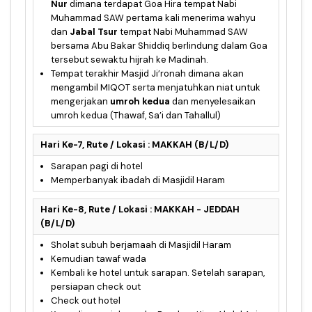
Nur
dimana terdapat Goa Hira tempat Nabi
Muhammad SAW pertama kali menerima wahyu
dan
Jabal Tsur
tempat Nabi Muhammad SAW
bersama Abu Bakar Shiddiq berlindung dalam Goa
tersebut sewaktu hijrah ke Madinah.
Tempat terakhir Masjid Ji’ronah dimana akan
mengambil MIQOT serta menjatuhkan niat untuk
mengerjakan
umroh kedua
dan menyelesaikan
umroh kedua (Thawaf, Sa’i dan Tahallul)
Hari Ke-7, Rute / Lokasi : MAKKAH (B/L/D)
Sarapan pagi di hotel
Memperbanyak ibadah di Masjidil Haram
Hari Ke-8, Rute / Lokasi : MAKKAH - JEDDAH
(B/L/D)
Sholat subuh berjamaah di Masjidil Haram
Kemudian tawaf wada
Kembali ke hotel untuk sarapan. Setelah sarapan,
persiapan check out
Check out hotel