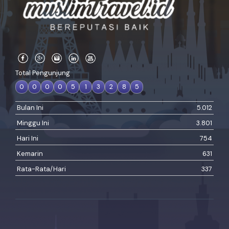
Total Pengunjung
0
0
0
0
5
1
3
2
8
5
Bulan Ini
5.012
Minggu Ini
3.801
Hari Ini
754
Kemarin
631
Rata-Rata/Hari
337