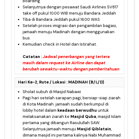
boarding.
Selanjutnya dengan pesawat Saudi Airlines SV817
take off pukul 10.00 WIB menuju Bandara Jeddah
Tiba di Bandara Jeddah pukul 16.00 WAS
Setelah proses imigrasi dan pengambilan bagasi,
jamaah menuju Madinah dengan menggunakan
bus.
Kemudian check in Hotel dan Istirahat.
Catatan :
Jadwal penerbangan yang tertera
masih dalam request ke Airline dan dapat
berubah sewaktu-waktu dengan pemberitahuan
Hari Ke-2, Rute / Lokasi : MADINAH (B/L/D)
Sholat subuh di Masjid Nabawi
Pagi hari setelah sarapan pagi, bersiap-siap ziarah
di Kota Madinah. jamaah sudah berkumpul di
lobby hotel dalam
keadaan berwudhu
untuk
melaksanakan ziarah ke
Masjid Quba
, masjid Islam
pertama yang dibangun Rasulullah SAW.
Selanjutnya jamaah menuju
Masjid Qiblatain
,
dimana masjid ini pertama kalinya Nabi Muhammad