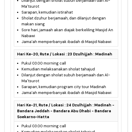
Dilanjut dengan sholat subuh berjamaah dan Al-
Ma'tsurot
Sarapan, kemudian istirahat
Sholat dzuhur berjamaah, dan dilanjut dengan
makan siang
Sore hari, jamaah akan diajak berkeliling Masjid An
Nabawi
Jama'ah memperbanyak ibadah di Masjid Nabawi
Hari Ke-20, Rute / Lokasi : 23 Dzulhijjah : Madinah
Pukul 03.00 morning call
Kemudian melaksanakan sholat tahajud
Dilanjut dengan sholat subuh berjamaah dan Al-
Ma'tsurot
Sarapan, kemudian program city tour Madinah
Jama'ah memperbanyak ibadah di Masjid Nabawi
Hari Ke-21, Rute / Lokasi : 24 Dzulhijjah : Madinah -
Bandara Jeddah - Bandara Abu Dhabi - Bandara
Soekarno-Hatta
Pukul 03.00 morning call
Kemudian melaksanakan sholat tahajud