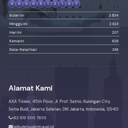
0
0
0
0
5
1
2
1
0
7
Bulan Ini
3.834
Minggu Ini
2.623
Hari Ini
207
Kemarin
626
Rata-Rata/Hari
336
Alamat Kami
AXA Tower, 45th Floor, Jl. Prof. Satrio, Kuningan City,
Setia Budi, Jakarta Selatan, DKI Jakarta, Indonesia, 12940
+62 819 500 7655
hello@muslimtravel.id