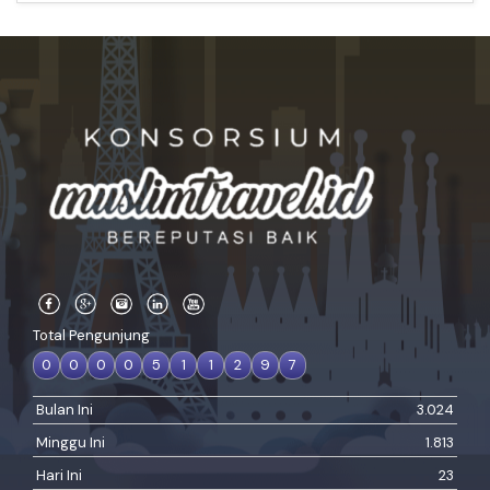
Total Pengunjung
0
0
0
0
5
1
1
2
9
7
Bulan Ini
3.024
Minggu Ini
1.813
Hari Ini
23