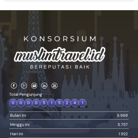
Total Pengunjung
0
0
0
0
5
1
5
2
4
1
Bulan Ini
6.968
Minggu Ini
5.757
Hari Ini
1.922