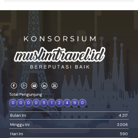
Total Pengunjung
0
0
0
0
5
1
2
4
9
0
Bulan Ini
4.217
Minggu Ini
3.006
Hari Ini
590